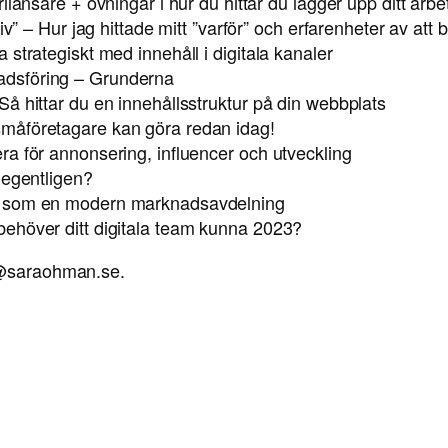
ilansare + övningar i hur du hittar du lägger upp ditt arbe
iv” – Hur jag hittade mitt ”varför” och erfarenheter av att
strategiskt med innehåll i digitala kanaler
adsföring – Grunderna
å hittar du en innehållsstruktur på din webbplats
måföretagare kan göra redan idag!
a för annonsering, influencer och utveckling
 egentligen?
u som en modern marknadsavdelning
ehöver ditt digitala team kunna 2023?
ej@saraohman.se.