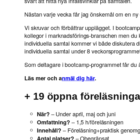
svårt att hitta nya infallsvinklar på samtalen.
Nästan varje vecka får jag önskemål om en n
Vi skruvar och förbättrar upplägget. I bootc
kollegor i marknadsförings-branschen men du kom
individuella samtal kommer vi både diskutera di
individuella samtal under 8 veckorsprogrammet
Som deltagare i bootcamp-programmet får du äve
Läs mer och a
nmäl dig här
.
+ 19 öppna föreläsninga
– Under april, maj och juni
När?
– 1,5 h/föreläsningen
Omfattning?
– Föreläsning+praktisk genomgå
Innehåll?
– Obegränsat
Antal platser?