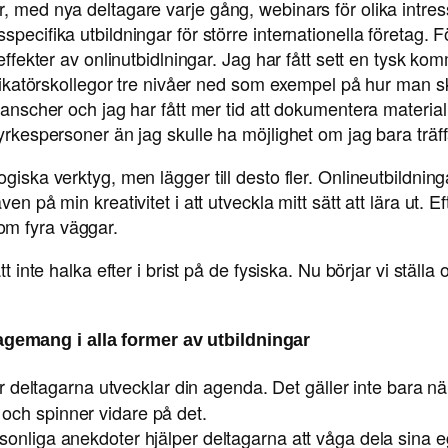
, med nya deltagare varje gång, webinars för olika intres
specifika utbildningar för större internationella företag. 
 effekter av onlinutbidlningar. Jag har fått sett en tysk k
unikatörskollegor tre nivåer ned som exempel på hur man ska
ranscher och jag har fått mer tid att dokumentera material 
 yrkespersoner än jag skulle ha möjlighet om jag bara träf
giska verktyg, men lägger till desto fler. Onlineutbildning
en på min kreativitet i att utveckla mitt sätt att lära ut. 
om fyra väggar.
t inte halka efter i brist på de fysiska. Nu börjar vi ställa
gemang i alla former av utbildningar
 deltagarna utvecklar din agenda. Det gäller inte bara när
l och spinner vidare på det.
onliga anekdoter hjälper deltagarna att våga dela sina eg