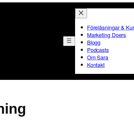
Föreläsningar & Ku
Marketing Doers
Blogg
Podcasts
Om Sara
Kontakt
ning