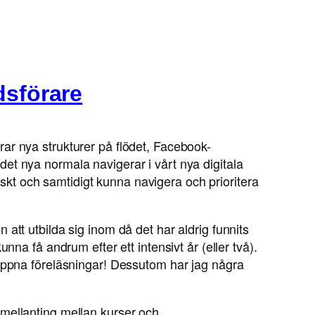
dsförare
ar nya strukturer på flödet, Facebook-
l det nya normala navigerar i vårt nya digitala
kt och samtidigt kunna navigera och prioritera
att utbilda sig inom då det har aldrig funnits
na få andrum efter ett intensivt år (eller två).
 öppna föreläsningar! Dessutom har jag några
 mellanting mellan kurser och