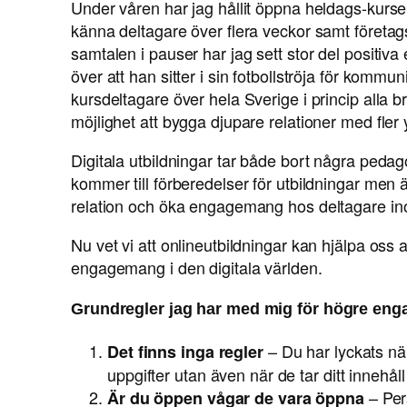
Under våren har jag hållit öppna heldags-kurser
känna deltagare över flera veckor samt företags
samtalen i pauser har jag sett stor del positiva
över att han sitter i sin fotbollströja för komm
kursdeltagare över hela Sverige i princip alla b
möjlighet att bygga djupare relationer med fler
Digitala utbildningar tar både bort några pedago
kommer till förberedelser för utbildningar men äv
relation och öka engagemang hos deltagare in
Nu vet vi att onlineutbildningar kan hjälpa oss at
engagemang i den digitala världen.
Grundregler jag har med mig för högre enga
– Du har lyckats när
Det finns inga regler
uppgifter utan även när de tar ditt innehål
– Pers
Är du öppen vågar de vara öppna