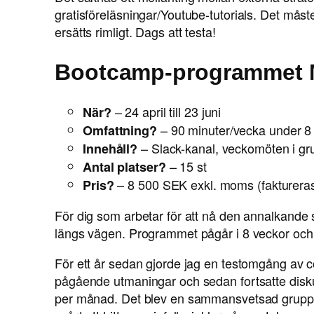
gratisföreläsningar/Youtube-tutorials. Det måste 
ersätts rimligt. Dags att testa!
Bootcamp-programmet M
– 24 april till 23 juni
När?
– 90 minuter/vecka under 8
Omfattning?
– Slack-kanal, veckomöten i grup
Innehåll?
– 15 st
Antal platser?
– 8 500 SEK exkl. moms (faktureras
Pris?
För dig som arbetar för att nå den annalkande 
längs vägen. Programmet pågår i 8 veckor och
För ett år sedan gjorde jag en testomgång av
pågående utmaningar och sedan fortsatte disku
per månad. Det blev en sammansvetsad grupp s