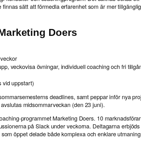
finnas sätt att förmedla erfarenhet som är mer tillgängligt
arketing Doers
 veckor
p, veckovisa övningar, individuell coaching och fri tillgån
 vid uppstart)
sommarsemesterns deadlines, samt peppar inför nya projekt
 avslutas midsommarveckan (den 23 juni).
 coaching-programmet Marketing Doers. 10 marknadsförar
ssionerna på Slack under veckorna. Deltagarna erbjöds 
om öppet delade både komplexa och enklare utmaningar 