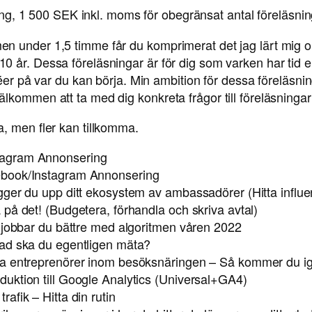
ng, 1 500 SEK inkl. moms för obegränsat antal föreläsni
n under 1,5 timme får du komprimerat det jag lärt mig om
 år. Dessa föreläsningar är för dig som varken har tid e
éer på var du kan börja. Min ambition för dessa föreläsnin
lkommen att ta med dig konkreta frågor till föreläsningar
, men fler kan tillkomma.
tagram Annonsering
ebook/Instagram Annonsering
gger du upp ditt ekosystem av ambassadörer (Hitta influe
på det! (Budgetera, förhandla och skriva avtal)
å jobbar du bättre med algoritmen våren 2022
Vad ska du egentligen mäta?
la entreprenörer inom besöksnäringen – Så kommer du i
uktion till Google Analytics (Universal+GA4)
afik – Hitta din rutin