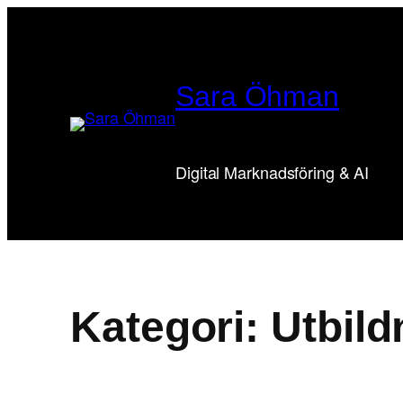
Hoppa
till
innehåll
Sara Öhman
Digital Marknadsföring & AI
Kategori:
Utbild