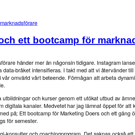
 och ett bootcamp för markna
förare händer mer än någonsin tidigare. Instagram lanser
 data-bråket intensifieras. I takt med att vi återvänder til
 vår omvärld vårt beteende. Förmågan att arbeta dynamis
de.
 utbildningar och kurser genom ett utökat utbud av ämnen 
digitala kanaler. Medvetet har jag lämnat öppet för att kun
ga med på; Ett bootcamp för Marketing Doers och ett gäng
gs för semester.
egi-konsulter och coachingprogram. Det saknas också ett