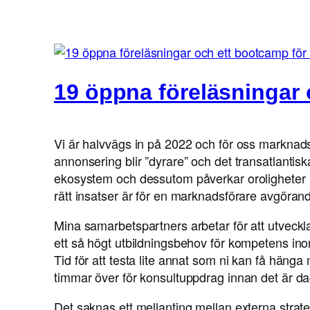
19 öppna föreläsningar
Vi är halvvägs in på 2022 och för oss marknads
annonsering blir ”dyrare” och det transatlantiska
ekosystem och dessutom påverkar oroligheter i
rätt insatser är för en marknadsförare avgöran
Mina samarbetspartners arbetar för att utveckla
ett så högt utbildningsbehov för kompetens inom 
Tid för att testa lite annat som ni kan få hän
timmar över för konsultuppdrag innan det är da
Det saknas ett mellanting mellan externa strat