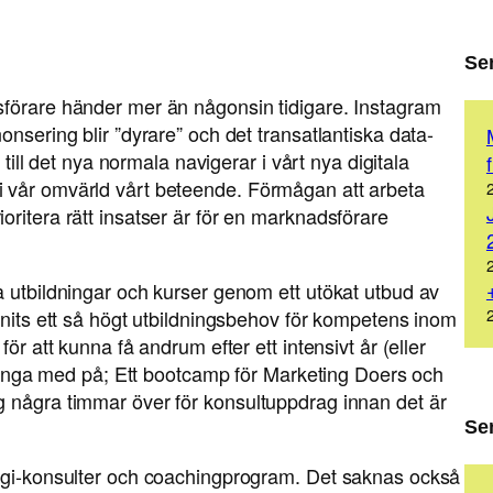
Se
sförare händer mer än någonsin tidigare. Instagram
onsering blir ”dyrare” och det transatlantiska data-
 till det nya normala navigerar i vårt nya digitala
 vår omvärld vårt beteende. Förmågan att arbeta
ritera rätt insatser är för en marknadsförare
a utbildningar och kurser genom ett utökat utbud av
nnits ett så högt utbildningsbehov för kompetens inom
ör att kunna få andrum efter ett intensivt år (eller
å hänga med på; Ett bootcamp för Marketing Doers och
g några timmar över för konsultuppdrag innan det är
Se
tegi-konsulter och coachingprogram. Det saknas också