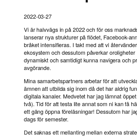
2022-03-27
Vi är halvvägs in på 2022 och för oss marknad
lanserar nya strukturer på flödet, Facebook-ann
bråket intensifieras. I takt med att vi återvänder
ekosystem och dessutom påverkar oroligheter i
dynamiskt och samtidigt kunna navigera och prio
avgörande.
Mina samarbetspartners arbetar för att utveckl
ämnen att utbilda sig inom då det har aldrig fu
digitala kanaler. Medvetet har jag lämnat öppet f
två). Tid för att testa lite annat som ni kan f
ett gäng öppna föreläsningar! Dessutom har ja
dags för semester.
Det saknas ett mellanting mellan externa stra