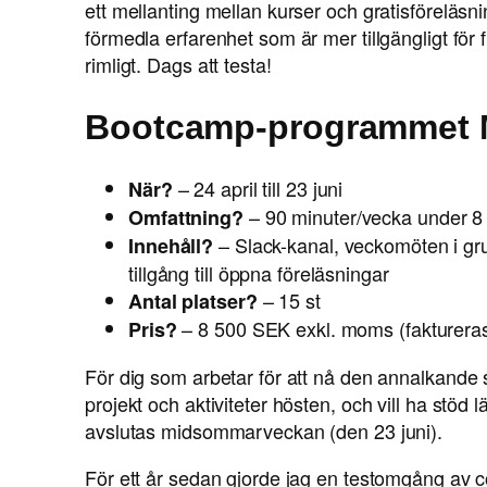
ett mellanting mellan kurser och gratisföreläsni
förmedla erfarenhet som är mer tillgängligt för f
rimligt. Dags att testa!
Bootcamp-programmet M
– 24 april till 23 juni
När?
– 90 minuter/vecka under 8
Omfattning?
– Slack-kanal, veckomöten i grup
Innehåll?
tillgång till öppna föreläsningar
– 15 st
Antal platser?
– 8 500 SEK exkl. moms (faktureras
Pris?
För dig som arbetar för att nå den annalkand
projekt och aktiviteter hösten, och vill ha stö
avslutas midsommarveckan (den 23 juni).
För ett år sedan gjorde jag en testomgång av