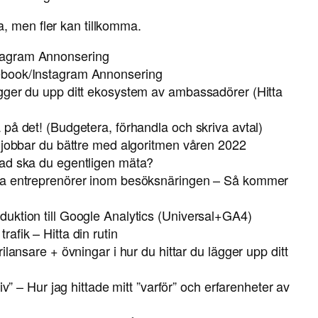
, men fler kan tillkomma.
tagram Annonsering
ebook/Instagram Annonsering
gger du upp ditt ekosystem av ambassadörer (Hitta
på det! (Budgetera, förhandla och skriva avtal)
å jobbar du bättre med algoritmen våren 2022
Vad ska du egentligen mäta?
ala entreprenörer inom besöksnäringen – Så kommer
uktion till Google Analytics (Universal+GA4)
afik – Hitta din rutin
lansare + övningar i hur du hittar du lägger upp ditt
iv” – Hur jag hittade mitt ”varför” och erfarenheter av