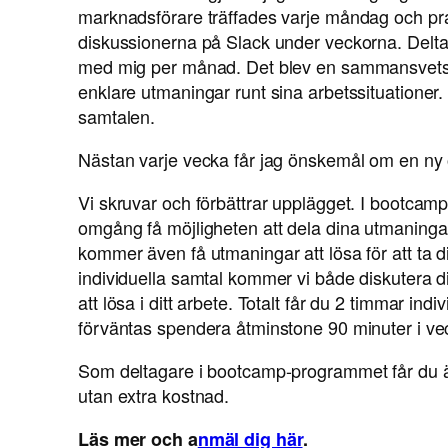
marknadsförare träffades varje måndag och p
diskussionerna på Slack under veckorna. Delta
med mig per månad. Det blev en sammansvets
enklare utmaningar runt sina arbetssituationer. 
samtalen.
Nästan varje vecka får jag önskemål om en n
Vi skruvar och förbättrar upplägget. I bootc
omgång få möjligheten att dela dina utmaning
kommer även få utmaningar att lösa för att ta di
individuella samtal kommer vi både diskutera 
att lösa i ditt arbete. Totalt får du 2 timmar i
förväntas spendera åtminstone 90 minuter i ve
Som deltagare i bootcamp-programmet får du äv
utan extra kostnad.
Läs mer och a
nmäl dig här
.