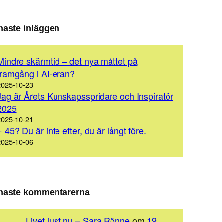
naste inläggen
Mindre skärmtid – det nya måttet på
framgång i AI-eran?
2025-10-23
Jag är Årets Kunskapsspridare och Inspiratör
2025
2025-10-21
+ 45? Du är inte efter, du är långt före.
2025-10-06
naste kommentarerna
Livet just nu – Sara Rönne
om
19