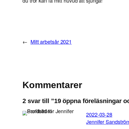
du tror kan få mitt huvud att sjunga!
←
Mitt arbetsår 2021
Kommentarer
2 svar till ”19 öppna föreläsningar
2022-03-28
Jennifer Sandströ