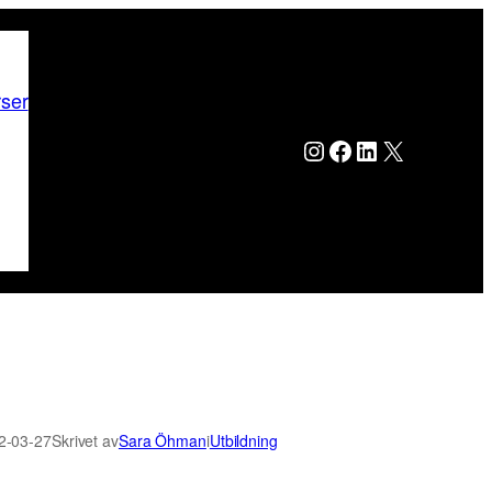
rser
Instagram
Facebook
LinkedIn
X
2-03-27
Skrivet av
Sara Öhman
i
Utbildning