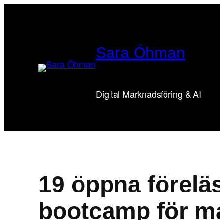
Hoppa
till
innehåll
Sara Öhman
Digital Marknadsföring & AI
19 öppna förelä
bootcamp för m