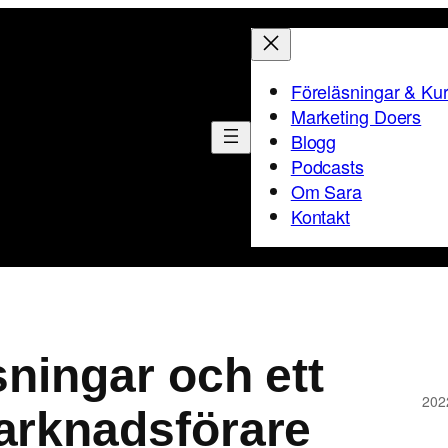
Föreläsningar & Ku
Marketing Doers
Blogg
Podcasts
Om Sara
Kontakt
sningar och ett
202
arknadsförare