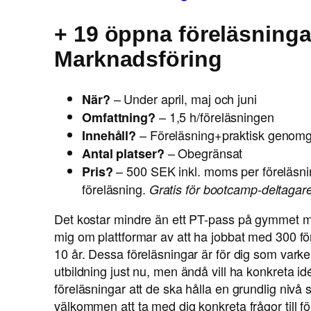
+ 19 öppna föreläsninga
Marknadsföring
– Under april, maj och juni
När?
– 1,5 h/föreläsningen
Omfattning?
– Föreläsning+praktisk genomgå
Innehåll?
– Obegränsat
Antal platser?
– 500 SEK inkl. moms per föreläsni
Pris?
föreläsning.
Gratis för bootcamp-deltagare
Det kostar mindre än ett PT-pass på gymmet me
mig om plattformar av att ha jobbat med 300 f
10 år. Dessa föreläsningar är för dig som varke
utbildning just nu, men ändå vill ha konkreta i
föreläsningar att de ska hålla en grundlig niv
välkommen att ta med dig konkreta frågor till f