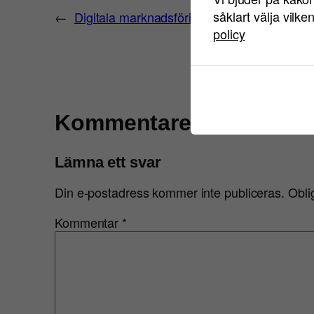
såklart välja vilke
←
Digitala marknadsförings-tips – 3: Undvik a
policy
Kommentarer
Lämna ett svar
Din e-postadress kommer inte publiceras.
Obli
Kommentar
*