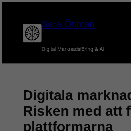
Hoppa
till
innehåll
Sara Öhman
Digital Marknadsföring & AI
Digitala marknad
Risken med att f
plattformarna