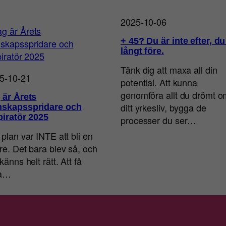
2025-10-06
+ 45? Du är inte efter, du
långt före.
Tänk dig att maxa all din
5-10-21
potential. Att kunna
genomföra allt du drömt o
 är Årets
ditt yrkesliv, bygga de
skapsspridare och
piratör 2025
processer du ser…
 plan var INTE att bli en
are. Det bara blev så, och
känns helt rätt. Att få
ra…