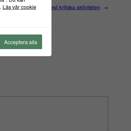
".
Läs vår cookie
rings-tips – 5: Den mest kritiska aktiviteten
→
Acceptera alla