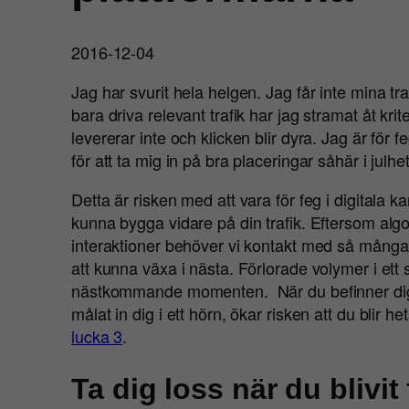
2016-12-04
Jag har svurit hela helgen. Jag får inte mina t
bara driva relevant trafik har jag stramat åt k
levererar inte och klicken blir dyra. Jag är för 
för att ta mig in på bra placeringar såhär i julhe
Detta är risken med att vara för feg i digitala 
kunna bygga vidare på din trafik. Eftersom alg
interaktioner behöver vi kontakt med så många so
att kunna växa i nästa. Förlorade volymer i ett 
nästkommande momenten. När du befinner dig 
målat in dig i ett hörn, ökar risken att du blir h
lucka 3
.
Ta dig loss när du blivit