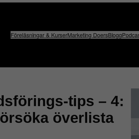
Föreläsningar & Kurser
Marketing Doers
Blogg
Podca
sförings-tips – 4:
örsöka överlista