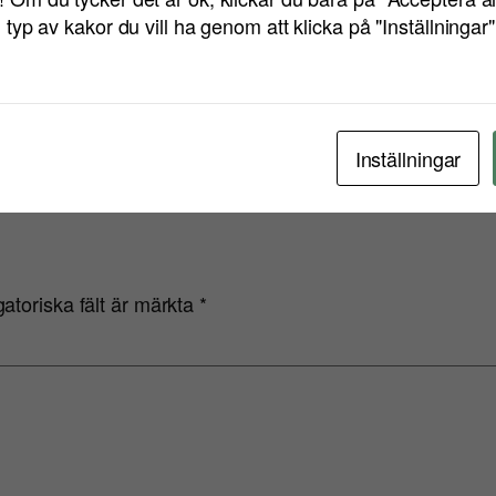
n typ av kakor du vill ha genom att klicka på "Inställningar
tt hamna snett
Digitala marknadsfö
Inställningar
gatoriska fält är märkta
*