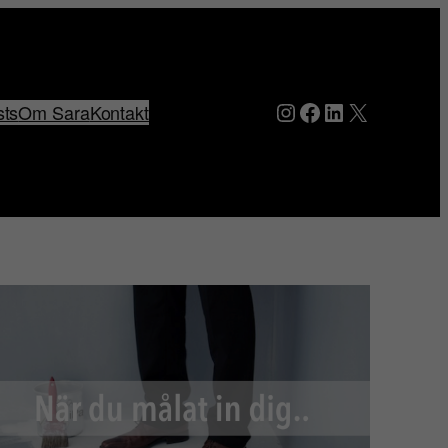
Instagram
Facebook
LinkedIn
X
sts
Om Sara
Kontakt