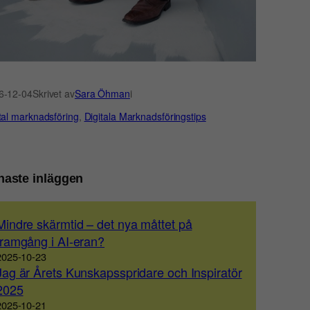
6-12-04
Skrivet av
Sara Öhman
i
tal marknadsföring
, 
Digitala Marknadsföringstips
naste inläggen
Mindre skärmtid – det nya måttet på
framgång i AI-eran?
2025-10-23
Jag är Årets Kunskapsspridare och Inspiratör
2025
2025-10-21