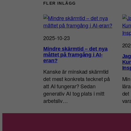
FLER INLÄGG
2025-10-23
202
Mindre skärmtid – det nya
måttet på framgång i AI-
Jag
eran?
Kun
Ins
Kanske är minskad skärmtid
det mest konkreta tecknet på
Min
att AI fungerar? Sedan
lär
generativ AI tog plats i mitt
det 
arbetsliv…
va