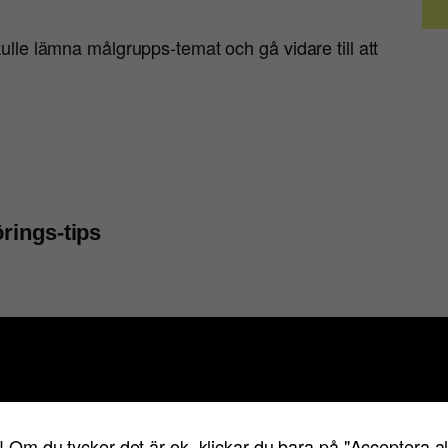
kulle lämna målgrupps-temat och gå vidare till att
örings-tips
! Om du tycker det är ok, klickar du bara på "Acceptera a