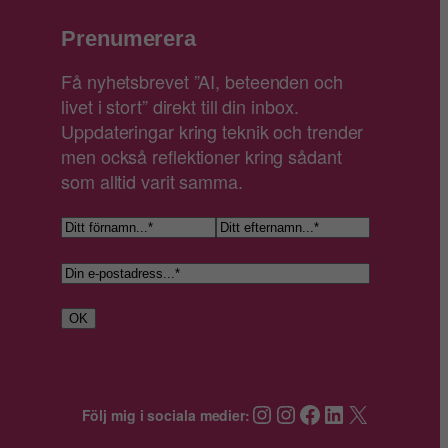
Prenumerera
Få nyhetsbrevet ”AI, beteenden och
livet i stort” direkt till din inbox.
Uppdateringar kring teknik och trender
men också reflektioner kring sådant
som alltid varit samma.
N
a
F
E
E
m
ö
f
-
n
r
t
p
n
OK
e
o
a
r
s
m
n
t
n
a
Instagram
Instagram
Facebook
LinkedIn
X
Följ mig i sociala medier:
*
m