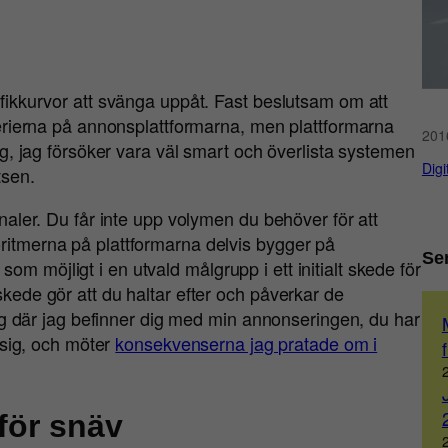
rafikkurvor att svänga uppåt. Fast beslutsam om att
riterierna på annonsplattformarna, men plattformarna
201
feg, jag försöker vara väl smart och överlista systemen
Digi
tsen.
kanaler. Du får inte upp volymen du behöver för att
oritmerna på plattformarna delvis bygger på
Se
m möjligt i en utvald målgrupp i ett initialt skede för
skede gör att du haltar efter och påverkar de
där jag befinner dig med min annonseringen, du har
etsig, och möter
konsekvenserna jag pratade om i
 för snäv