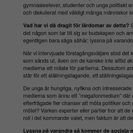
gymnasieelever, studenter och unga politiskt e
och diskuterat med väldigt många människor kri
S
Vad har vi då dragit för lärdomar av detta?
det någon som tar till sig av budskapen och anv
egentligen bara säga såhär; lyssna på varandra 
När vi intervjuade förstagångsväljare stod det 
som sänds ut, även om de kanske inte alltid akt
medierna ett måste för partierna. Dessutom an
står för ett ställningstagande, ett ställningstag
De unga är hungriga, nyfikna och intresserade 
medierna som ännu ett ”megafonmedium” där 
efterfrågade fler chanser att möta politiker o
mötet? Varken experter eller partier tror att 
roll i det kommande valet, men faktum är att de
Lyssna på varandra så kommer de sociala 