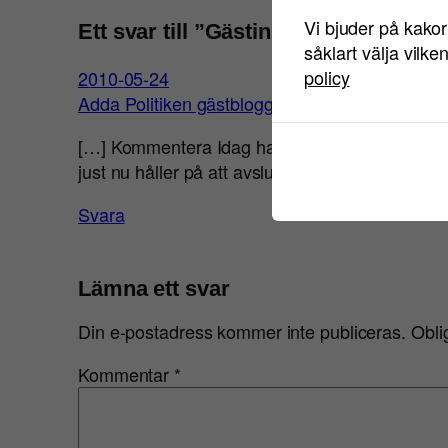
Vi bjuder på kakor
Ett svar till ”Gästinlägg – En uppman
såklart välja vilke
policy
2010-05-24
Adda Politiken gästbloggar «
[…] Kommentera Idag har vi gästbloggat på Sara
just nu håller på att avsluta sina studier […]
Svara
Lämna ett svar
Din e-postadress kommer inte publiceras.
Obli
Kommentar
*