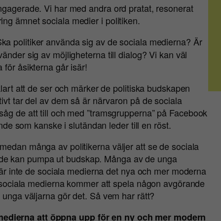
ngagerade. Vi har med andra ord pratat, resonerat
ng ämnet sociala medier i politiken.
ka politiker använda sig av de sociala medierna? Är
änder sig av möjligheterna till dialog? Vi kan väl
för åsikterna går isär!
klart att de ser och märker de politiska budskapen
ivt tar del av dem så är närvaron på de sociala
såg de att till och med ”tramsgrupperna” på Facebook
ande som kanske i slutändan leder till en röst.
medan många av politikerna väljer att se de sociala
de kan pumpa ut budskap. Många av de unga
ch är inte de sociala medierna det nya och mer moderna
de sociala medierna kommer att spela någon avgörande
 unga väljarna gör det. Så vem har rätt?
medierna att öppna upp för en ny och mer modern