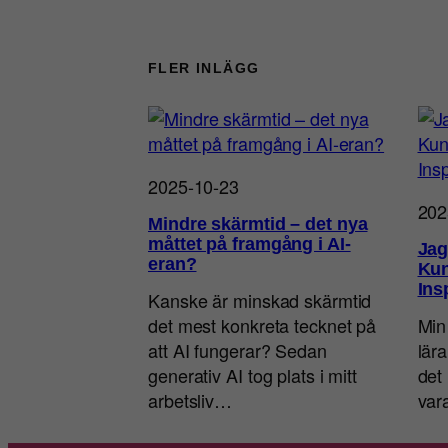
FLER INLÄGG
2025-10-23
202
Mindre skärmtid – det nya
måttet på framgång i AI-
Jag
eran?
Kun
Ins
Kanske är minskad skärmtid
det mest konkreta tecknet på
Min
att AI fungerar? Sedan
lär
generativ AI tog plats i mitt
det 
arbetsliv…
va