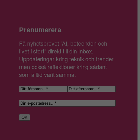
Prenumerera
Få nyhetsbrevet ”AI, beteenden och
livet i stort” direkt till din inbox.
Uppdateringar kring teknik och trender
men också reflektioner kring sådant
som alltid varit samma.
N
a
F
E
E
m
ö
f
-
n
r
t
p
n
OK
e
o
a
r
s
m
n