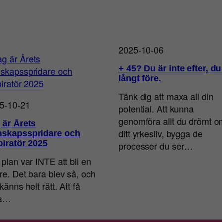
2025-10-06
+ 45? Du är inte efter, du
långt före.
Tänk dig att maxa all din
5-10-21
potential. Att kunna
genomföra allt du drömt o
 är Årets
ditt yrkesliv, bygga de
skapsspridare och
piratör 2025
processer du ser…
 plan var INTE att bli en
are. Det bara blev så, och
känns helt rätt. Att få
ra…