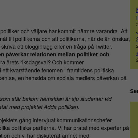
t politiker och väljare har kommit närmre varandra. Att
l till politikerna och att politikerna, när de än önskar,
kriva ett blogginlägg eller en fråga på Twitter.
n påverkar relationen mellan politiker och
ra årets riksdagsval? Och kommer
ett kvarstående fenomen i framtidens politiska
iken.se, en hemsida om sociala mediers påverkan på
Se
 som står bakom hemsidan är sju studenter vid
tat med projektet Adda politiken.
 projektets gång intervjuat kommunikationschefer,
lika politiska partierna. Vi har pratat med experter på
tion och vi har diskuterat ämnet med