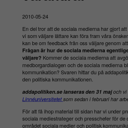
2010-05-24
En del tror att de sociala medierna har gjort at
vi som väljare lättare kan föra fram våra önskemå
kan be om feedback från oss väljare genom att s
Frågan är hur de sociala medierna egentlige
Kommer de sociala medierna att avgö
väljare?
medborgardialogen och de sociala medierna bli 
kommunikation? Svaren hittar du på addapolit
den politiska kommunikationen.
addapolitiken.se
lanseras den 31 maj
och vi
Linnéuniversitetet
som sedan i februari har arbe
För att få ihop material till sidan har vi under
sociala mediestrateger och presschefer för de o
området sociala medier och politisk kommunika