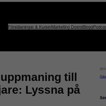
Föreläsningar & Kurser
Marketing Doers
Blogg
Podca
201
 uppmaning till
Gäs
ljare: Lyssna på
Se