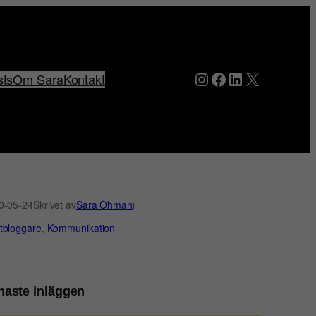
Instagram
Facebook
LinkedIn
X
sts
Om Sara
Kontakt
0-05-24
Skrivet av
Sara Öhman
i
tbloggare
, 
Kommunikation
naste inläggen