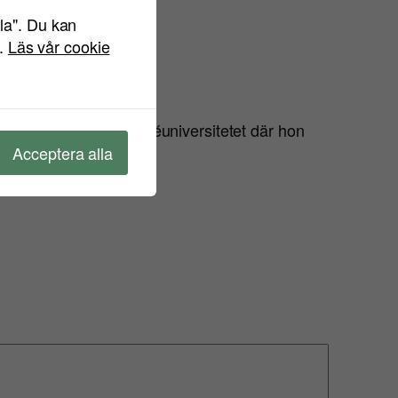
lla". Du kan
ndra!”
".
Läs vår cookie
 pluggar också på Linnéuniversitetet där hon
Acceptera alla