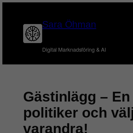
Hoppa
till
innehåll
Sara Öhman
Digital Marknadsföring & AI
Gästinlägg – En
politiker och vä
varandra!