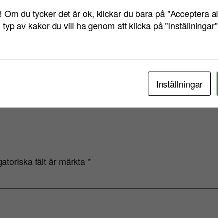
! Om du tycker det är ok, klickar du bara på "Acceptera a
ing till politiker och väljare: Lyssna på vara
n typ av kakor du vill ha genom att klicka på "Inställningar
 Öhmans blogg. En länk till inlägget hittar du här! Sara
Inställningar
gatoriska fält är märkta
*