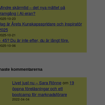
Mindre skärmtid – det nya måttet på
framgång i AI-eran?
2025-10-23
Jag är Årets Kunskapsspridare och Inspiratör
2025
2025-10-21
+ 45? Du är inte efter, du är långt före.
2025-10-06
naste kommentarerna
Livet just nu – Sara Rönne
om
19
öppna föreläsningar och ett
bootcamp för marknadsförare
2022-04-04