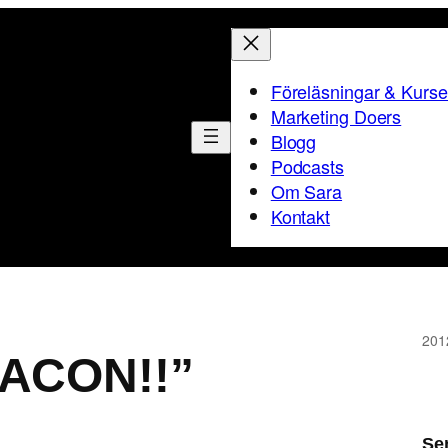
Föreläsningar & Kurse
Marketing Doers
Blogg
Podcasts
Om Sara
Kontakt
201
BACON!!”
Se