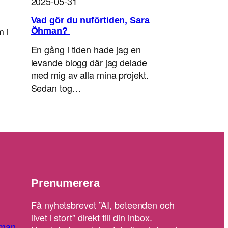
2025-05-31
Vad gör du nuförtiden, Sara
m i
Öhman?
En gång i tiden hade jag en
levande blogg där jag delade
med mig av alla mina projekt.
Sedan tog…
Prenumerera
Få nyhetsbrevet ”AI, beteenden och
livet i stort” direkt till din inbox.
man