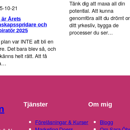
Tänk dig att maxa all din
5-10-21
potential. Att kunna
genomföra allt du drömt o
 är Årets
ditt yrkesliv, bygga de
skapsspridare och
piratör 2025
processer du ser…
 plan var INTE att bli en
are. Det bara blev så, och
känns helt rätt. Att få
ra…
Tjänster
Om mig
n
Föreläsningar & Kurser
Blogg
Marketing Doers
Om Sara Öh