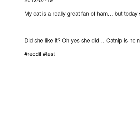
My cat is a really great fan of ham… but today
Did she like it? Oh yes she did… Catnip is no 
#reddit #test