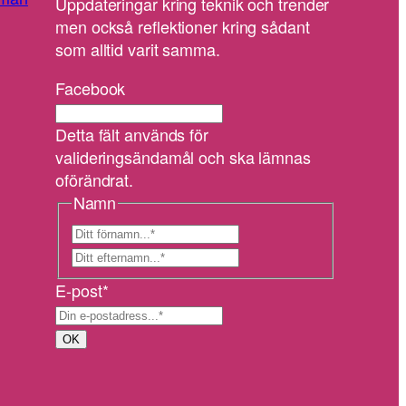
Uppdateringar kring teknik och trender
men också reflektioner kring sådant
som alltid varit samma.
Facebook
Detta fält används för
valideringsändamål och ska lämnas
oförändrat.
Namn
F
ö
E
r
f
E-post
*
n
t
a
e
m
r
OK
n
n
a