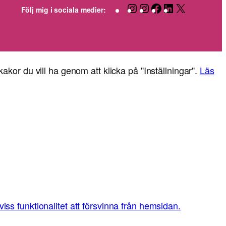
m
Instagram
Instagram
Facebook
LinkedIn
X
Följ mig i sociala medier:
n
kakor du vill ha genom att klicka på "Inställningar".
Läs
ss funktionalitet att försvinna från hemsidan.