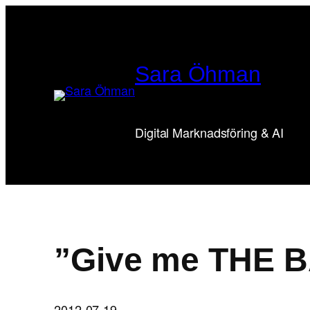
Hoppa
till
innehåll
Sara Öhman
Digital Marknadsföring & AI
”Give me THE 
2012-07-19