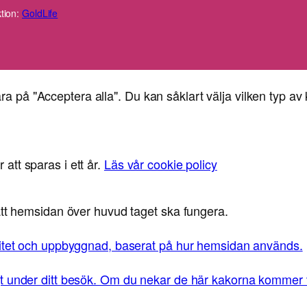
tion:
GoldLife
ra på "Acceptera alla". Du kan såklart välja vilken typ av 
 att sparas i ett år.
Läs vår cookie policy
 att hemsidan över huvud taget ska fungera.
alitet och uppbyggnad, baserat på hur hemsidan används.
t under ditt besök. Om du nekar de här kakorna kommer vi