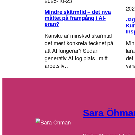
2025-10-23
202
Mindre skärmtid – det nya
måttet på framgång i AI-
Jag
eran?
Kun
Ins
Kanske är minskad skärmtid
det mest konkreta tecknet på
Min
att AI fungerar? Sedan
lär
generativ AI tog plats i mitt
det 
arbetsliv…
va
Sara Öhma