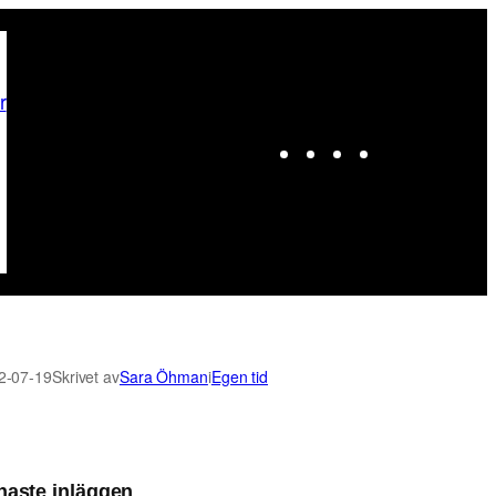
r
Instagram
Facebook
LinkedIn
X
2-07-19
Skrivet av
Sara Öhman
i
Egen tid
naste inläggen