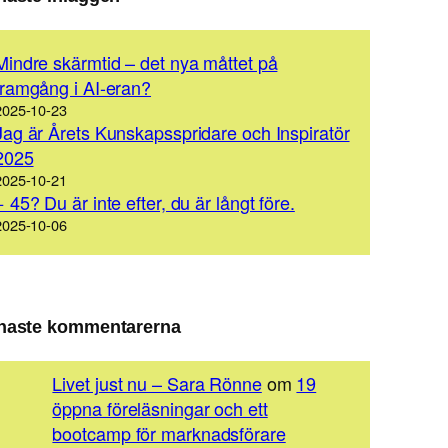
Mindre skärmtid – det nya måttet på
framgång i AI-eran?
2025-10-23
Jag är Årets Kunskapsspridare och Inspiratör
2025
2025-10-21
+ 45? Du är inte efter, du är långt före.
2025-10-06
naste kommentarerna
Livet just nu – Sara Rönne
om
19
öppna föreläsningar och ett
bootcamp för marknadsförare