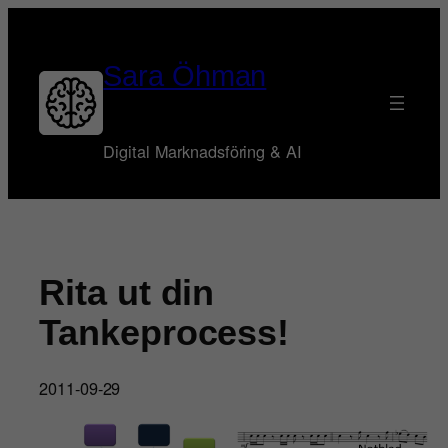
Hoppa
till
innehåll
Sara Öhman
Digital Marknadsföring & AI
Rita ut din
Tankeprocess!
2011-09-29