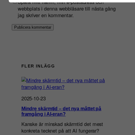
Spara mitt namn, min e-postadress och
webbplats i denna webbläsare till nästa gång
jag skriver en kommentar.
FLER INLÄGG
2025-10-23
Mindre skärmtid – det nya måttet på
framgång i AI-eran?
Kanske är minskad skärmtid det mest
konkreta tecknet på att AI fungerar?