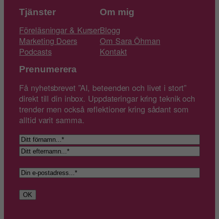
Tjänster
Om mig
Föreläsningar & Kurser
Blogg
Marketing Doers
Om Sara Öhman
Podcasts
Kontakt
Prenumerera
Få nyhetsbrevet ”AI, beteenden och livet i stort”
direkt till din inbox. Uppdateringar kring teknik och
trender men också reflektioner kring sådant som
alltid varit samma.
N
a
F
m
ö
E
n
r
E
f
n
-
t
a
p
e
OK
m
o
r
n
s
n