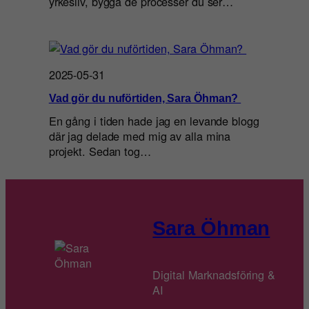
yrkesliv, bygga de processer du ser…
2025-05-31
Vad gör du nuförtiden, Sara Öhman?
En gång i tiden hade jag en levande blogg
där jag delade med mig av alla mina
projekt. Sedan tog…
Sara Öhman
Digital Marknadsföring &
AI