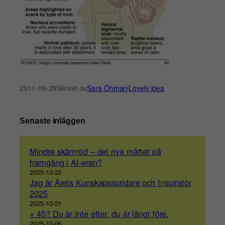
2011-09-29
Skrivet av
Sara Öhman
i
Lovely idea
Senaste inläggen
Mindre skärmtid – det nya måttet på
framgång i AI-eran?
2025-10-23
Jag är Årets Kunskapsspridare och Inspiratör
2025
2025-10-21
+ 45? Du är inte efter, du är långt före.
2025-10-06