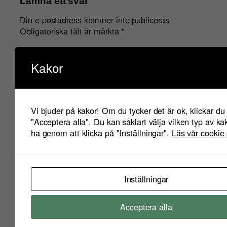
Lämna ett svar
Din e-postadress kommer inte publiceras.
Obligatoriska fält är märkta
*
Kommentar
*
Kakor
Vi bjuder på kakor! Om du tycker det är ok, klickar du
"Acceptera alla". Du kan såklart välja vilken typ av kak
ha genom att klicka på "Inställningar".
Läs vår cookie 
Namn
*
E-postadress
*
Inställningar
Webbplats
Acceptera alla