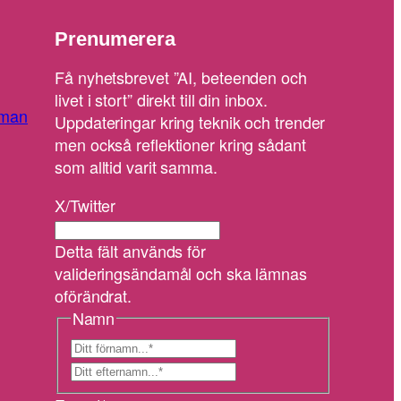
Prenumerera
Få nyhetsbrevet ”AI, beteenden och
livet i stort” direkt till din inbox.
man
Uppdateringar kring teknik och trender
men också reflektioner kring sådant
som alltid varit samma.
X/Twitter
Detta fält används för
valideringsändamål och ska lämnas
oförändrat.
Namn
F
ö
E
r
f