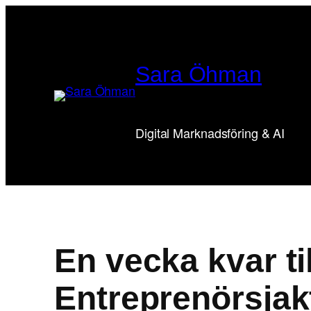
Hoppa
till
innehåll
Sara Öhman
Digital Marknadsföring & AI
En vecka kvar til
Entreprenörsjak