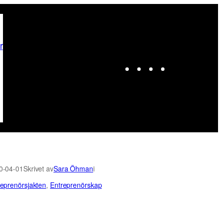
r
Instagram
Facebook
LinkedIn
X
0-04-01
Skrivet av
Sara Öhman
i
reprenörsjakten
, 
Entreprenörskap