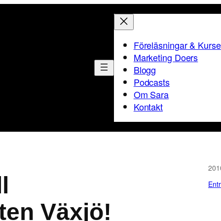
Föreläsningar & Kurse
Marketing Doers
Blogg
Podcasts
Om Sara
Kontakt
201
l
Ent
ten Växjö!