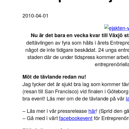
2010-04-01
Nu är det bara en vecka kvar till Växjö s
deltävlingen av fyra som hålls i årets Entre
något de inte tidigare beskådat. 24 unga entr
staden där de under tidspress kommer arbeta 
entreprenöriel
Möt de tävlande redan nu!
Jag tycker det är sjukt bra lag som kommer tävl
(resan till San Francisco) vid finalen i Göteborg
bra event! Läs mer om de de tävlande på vår
l
– Läs mer i vår pressrelease
här
! (Sprid den g
– Gå med i vårt
facebookevent
för Entreprenör