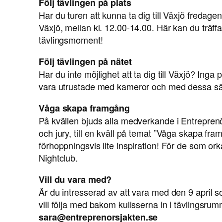
Följ tävlingen på plats
Har du turen att kunna ta dig till Växjö fredagen
Växjö, mellan kl. 12.00-14.00. Här kan du träff
tävlingsmoment!
Följ tävlingen på nätet
Har du inte möjlighet att ta dig till Växjö? In
vara utrustade med kameror och med dessa sä
Våga skapa framgång
På kvällen bjuds alla medverkande i Entreprenö
och jury, till en kväll på temat ”Våga skapa fr
förhoppningsvis lite inspiration! För de som or
Nightclub.
Vill du vara med?
Är du intresserad av att vara med den 9 april s
vill följa med bakom kulisserna in i tävlingsrum
sara@entreprenorsjakten.se