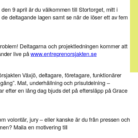
 den 9 april är du välkommen till Stortorget, mitt i
a de deltagande lagen samt se när de löser ett av fem
ga problem! Deltagarna och projektledningen kommer att
nder live på
www.entreprenorsjakten.se
rsjakten Växjö, deltagare, företagare, funktionärer
amgång”. Mat, underhållning och prisutdelning –
kar efter en lång dag bjuds det på eftersläpp på Grace
om volontär, jury – eller kanske är du från pressen och
men? Maila en motivering till