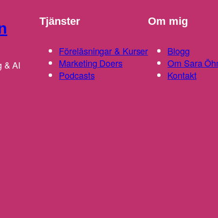
Tjänster
Om mig
n
Föreläsningar & Kurser
Blogg
Marketing Doers
Om Sara Öh
g & AI
Podcasts
Kontakt