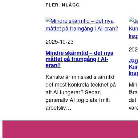
FLER INLÄGG
2025-10-23
202
Mindre skärmtid – det nya
måttet på framgång i AI-
Jag
eran?
Kun
Ins
Kanske är minskad skärmtid
det mest konkreta tecknet på
Min
att AI fungerar? Sedan
lär
generativ AI tog plats i mitt
det 
arbetsliv…
va