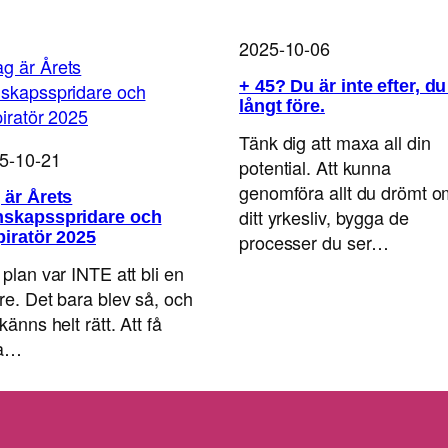
2025-10-06
+ 45? Du är inte efter, du
långt före.
Tänk dig att maxa all din
5-10-21
potential. Att kunna
genomföra allt du drömt o
 är Årets
ditt yrkesliv, bygga de
skapsspridare och
piratör 2025
processer du ser…
 plan var INTE att bli en
are. Det bara blev så, och
känns helt rätt. Att få
ra…