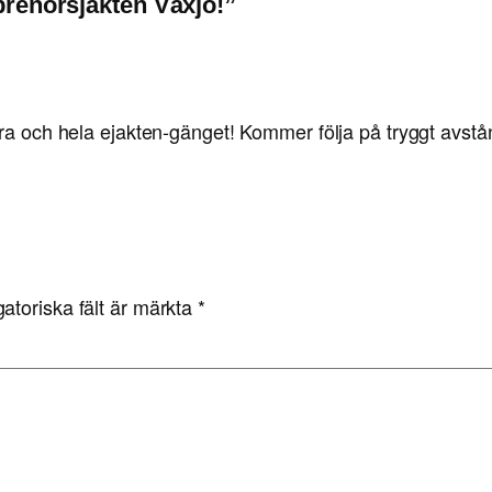
reprenörsjakten Växjö!”
ara och hela ejakten-gänget! Kommer följa på tryggt avstå
gatoriska fält är märkta
*