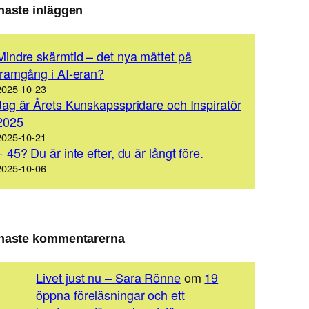
naste inläggen
Mindre skärmtid – det nya måttet på
framgång i AI-eran?
2025-10-23
Jag är Årets Kunskapsspridare och Inspiratör
2025
2025-10-21
+ 45? Du är inte efter, du är långt före.
2025-10-06
naste kommentarerna
Livet just nu – Sara Rönne
om
19
öppna föreläsningar och ett