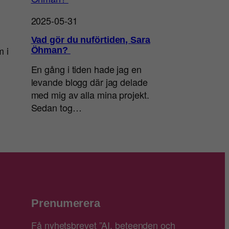
2025-05-31
Vad gör du nuförtiden, Sara
m i
Öhman?
En gång i tiden hade jag en
levande blogg där jag delade
med mig av alla mina projekt.
Sedan tog…
Prenumerera
Få nyhetsbrevet ”AI, beteenden och