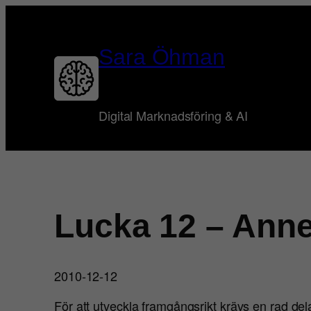
Hoppa
till
innehåll
Sara Öhman
Digital Marknadsföring & AI
Lucka 12 – Anne
2010-12-12
För att utveckla framgångsrikt krävs en rad del