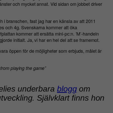
jänster och mycket annat. Vid sidan om jobbet driver
ch i branschen, fast jag har en känsla av att 2011
ones och 4g. Svenskarna kommer att öka
fplattan kommer att ersätta mini-pc:n. ’M’-handeln
rde initialt. Ja, vi har en hel del att se framemot.
 vara öppen för de möjligheter som erbjuds, målet är
u from playing the game”
nelies underbara
blogg
om
tveckling. Självklart finns hon