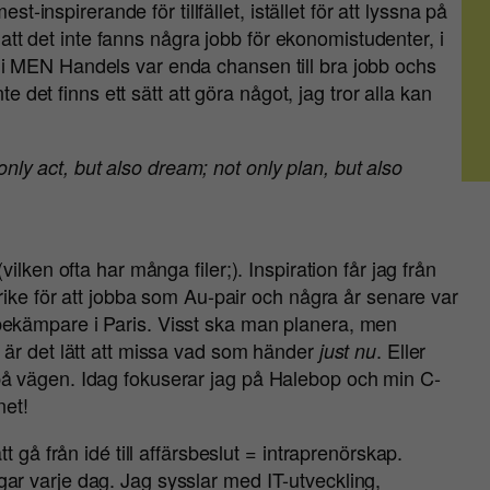
st-inspirerande för tillfället, istället för att lyssna på
a att det inte fanns några jobb för ekonomistudenter, i
i MEN Handels var enda chansen till bra jobb ochs
te det finns ett sätt att göra något, jag tror alla kan
nly act, but also dream; not only plan, but also
lken ofta har många filer;). Inspiration får jag från
rike för att jobba som Au-pair och några år senare var
ekämpare i Paris. Visst ska man planera, men
 är det lätt att missa vad som händer
. Eller
just nu
å vägen. Idag fokuserar jag på Halebop och min C-
net!
 gå från idé till affärsbeslut = intraprenörskap.
r varje dag. Jag sysslar med IT-utveckling,