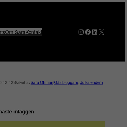
Instagram
Facebook
LinkedIn
X
sts
Om Sara
Kontakt
0-12-12
Skrivet av
Sara Öhman
i
Gästbloggare
, 
Julkalendern
naste inläggen