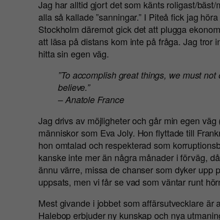
Jag har alltid gjort det som känts roligast/bäst/me
alla så kallade ”sanningar.” I Piteå fick jag hör
Stockholm däremot gick det att plugga ekonom
att läsa på distans kom inte på fråga. Jag tror in
hitta sin egen väg.
”To accomplish great things, we must not o
believe.”
– Anatole France
Jag drivs av möjligheter och går min egen väg (vi
människor som Eva Joly. Hon flyttade till Frank
hon omtalad och respekterad som korruptionsb
kanske inte mer än några månader i förväg, då
ännu värre, missa de chanser som dyker upp p
uppsats, men vi får se vad som väntar runt hör
Mest givande i jobbet som affärsutvecklare är att
Halebop erbjuder ny kunskap och nya utmaninga