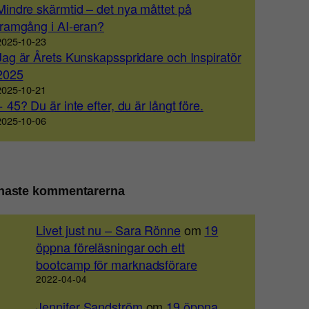
Mindre skärmtid – det nya måttet på
framgång i AI-eran?
2025-10-23
Jag är Årets Kunskapsspridare och Inspiratör
2025
2025-10-21
+ 45? Du är inte efter, du är långt före.
2025-10-06
naste kommentarerna
Livet just nu – Sara Rönne
om
19
öppna föreläsningar och ett
bootcamp för marknadsförare
2022-04-04
Jennifer Sandström
om
19 öppna