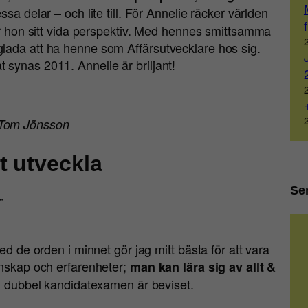
essa delar – och lite till. För Annelie räcker världen
får hon sitt vida perspektiv. Med hennes smittsamma
lada att ha henne som Affärsutvecklare hos sig.
synas 2011. Annelie är briljant!
 Tom Jönsson
t utveckla
Se
”
ed de orden i minnet gör jag mitt bästa för att vara
unskap och erfarenheter;
man kan lära sig av allt &
en dubbel kandidatexamen är beviset.