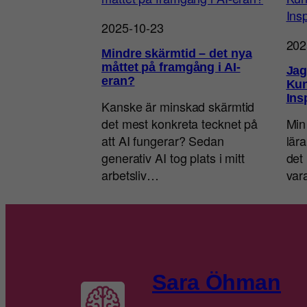
2025-10-23
202
Mindre skärmtid – det nya
måttet på framgång i AI-
Jag
eran?
Kun
Ins
Kanske är minskad skärmtid
det mest konkreta tecknet på
Min
att AI fungerar? Sedan
lär
generativ AI tog plats i mitt
det 
arbetsliv…
va
Sara Öhman