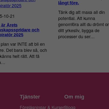
långt före.
Tänk dig att maxa all din
5-10-21
potential. Att kunna
genomföra allt du drömt o
 är Årets
ditt yrkesliv, bygga de
skapsspridare och
piratör 2025
processer du ser…
 plan var INTE att bli en
are. Det bara blev så, och
känns helt rätt. Att få
ra…
Tjänster
Om mig
Föreläsningar & Kurser
Blogg