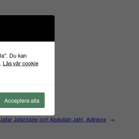
lla". Du kan
".
Läs vår cookie
Acceptera alla
afar Jafarzade och Abdullah Jafri, Adinbox
→