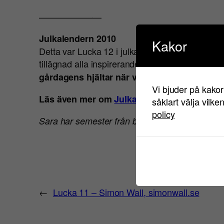
———————
Julkalendern 2010
Kakor
Detta var Lucka 12 i julkalendern som du komm
tillägnad alla inspirerande rookies som kommer a
gårdagens hjältar när vi kan spana in framt
Vi bjuder på kakor
Läs även mer om
Julkalendern 2009
– med 
såklart välja vilke
policy
Sara har semester från bloggande. Följ henne 
←
Lucka 11 – Simon Wall, simonwall.se