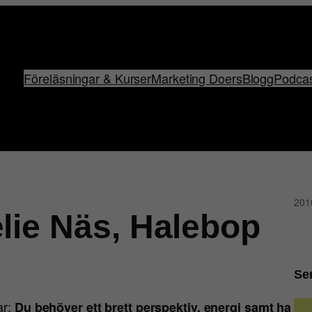
Föreläsningar & Kurser
Marketing Doers
Blogg
Podca
201
lie Näs, Halebop
Se
ar;
Du behöver ett brett perspektiv, energi samt ha