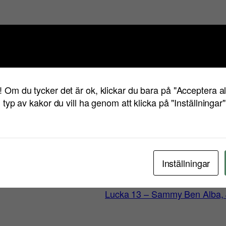
er kunna följa här i december. Denna julkalender är
tt bli riktiga stjärnskott 2011.
Varför diskutera
iden stjärnor?
! Om du tycker det är ok, klickar du bara på "Acceptera a
temat Entreprenörskap
n typ av kakor du vill ha genom att klicka på "Inställningar
på Twitter (@
saraohman
) eller
gilla på Facebook
Inställningar
Lucka 13 – Sammy Ben Alba, J