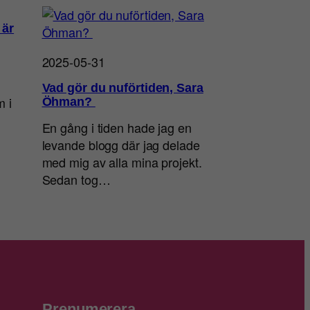
 är
2025-05-31
Vad gör du nuförtiden, Sara
m i
Öhman?
En gång i tiden hade jag en
levande blogg där jag delade
med mig av alla mina projekt.
Sedan tog…
Prenumerera