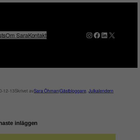
Instagram
Facebook
LinkedIn
X
sts
Om Sara
Kontakt
0-12-13
Skrivet av
Sara Öhman
i
Gästbloggare
, 
Julkalendern
naste inläggen