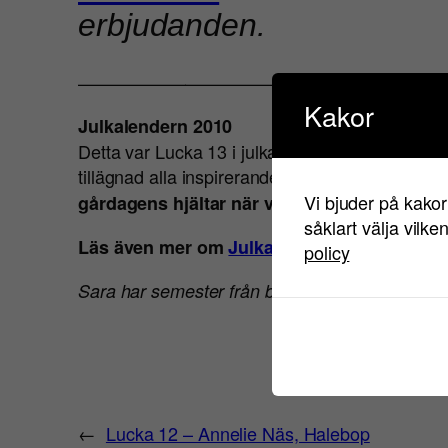
erbjudanden.
———————————–
Kakor
Julkalendern 2010
Detta var Lucka 13 i julkalendern som du komm
tillägnad alla inspirerande rookies som kommer a
Vi bjuder på kakor
gårdagens hjältar när vi kan spana in framt
såklart välja vilke
Läs även mer om
Julkalendern 2009
– med 
policy
Sara har semester från bloggande. Följ henne 
←
Lucka 12 – Annelie Näs, Halebop