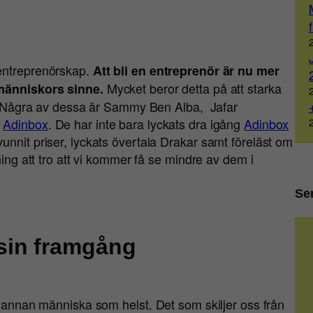
 entreprenörskap.
Att bli en entreprenör är nu mer
Mycket beror detta på att starka
a människors sinne.
år. Några av dessa är Sammy Ben Alba, Jafar
m
Adinbox
. De har inte bara lyckats dra igång
Adinbox
unnit priser, lyckats övertala Drakar samt föreläst om
ning att tro att vi kommer få se mindre av dem i
Se
sin framgång
n annan människa som helst. Det som skiljer oss från