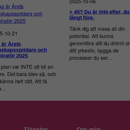
2025-10-06
+ 45? Du är inte efter, du
långt före.
Tänk dig att maxa all din
5-10-21
potential. Att kunna
genomföra allt du drömt o
 är Årets
ditt yrkesliv, bygga de
skapsspridare och
piratör 2025
processer du ser…
 plan var INTE att bli en
are. Det bara blev så, och
känns helt rätt. Att få
ra…
Tjänster
Om mig