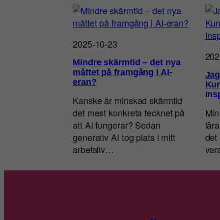
2025-10-23
202
Mindre skärmtid – det nya
måttet på framgång i AI-
Jag
eran?
Kun
Ins
Kanske är minskad skärmtid
det mest konkreta tecknet på
Min
att AI fungerar? Sedan
lär
generativ AI tog plats i mitt
det 
arbetsliv…
va