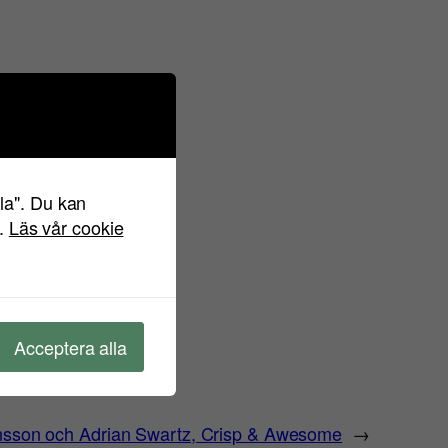
lla". Du kan
".
Läs vår cookie
Acceptera alla
nsson och Adrian Swartz, Crisp & Awesome
→