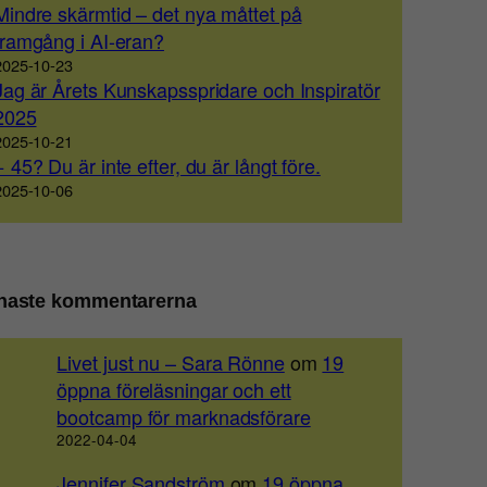
Mindre skärmtid – det nya måttet på
framgång i AI-eran?
2025-10-23
Jag är Årets Kunskapsspridare och Inspiratör
2025
2025-10-21
+ 45? Du är inte efter, du är långt före.
2025-10-06
naste kommentarerna
Livet just nu – Sara Rönne
om
19
öppna föreläsningar och ett
bootcamp för marknadsförare
2022-04-04
Jennifer Sandström
om
19 öppna