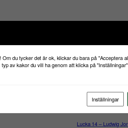
er kunna följa här i december. Denna julkalender är
tt bli riktiga stjärnskott 2011.
Varför diskutera
! Om du tycker det är ok, klickar du bara på "Acceptera a
iden stjärnor?
n typ av kakor du vill ha genom att klicka på "Inställningar
temat Entreprenörskap
på Twitter (@
saraohman
) eller
gilla på Facebook
Inställningar
Lucka 14 – Ludwig Jo