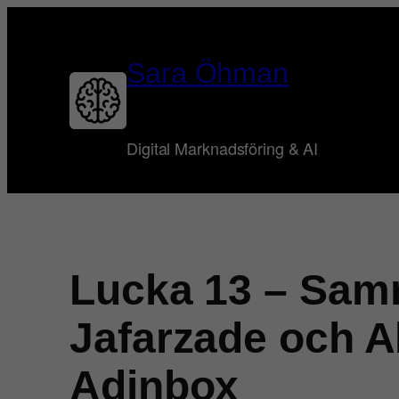
Hoppa
till
innehåll
Sara Öhman
Digital Marknadsföring & AI
Lucka 13 – Samm
Jafarzade och Ab
Adinbox