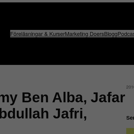
Föreläsningar & Kurser
Marketing Doers
Blogg
Podca
201
y Ben Alba, Jafar
dullah Jafri,
Se