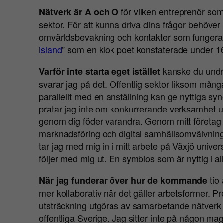
för vilken entreprenör som 
Nätverk är A och O
sektor. För att kunna driva dina frågor behöver 
omvärldsbevakning och kontakter som fungerar
island
” som en klok poet konstaterade under 16
kanske du undra
Varför inte starta eget istället
svarar jag på det. Offentlig sektor liksom många
parallellt med en anställning kan ge nyttiga syn
pratar jag inte om konkurrerande verksamhet 
genom dig föder varandra. Genom mitt företag 
marknadsföring och digital samhällsomvälvning o
tar jag med mig in i mitt arbete på Växjö univer
följer med mig ut. En symbios som är nyttig i a
tio 
När jag funderar över hur de kommande
mer kollaborativ när det gäller arbetsformer. Pre
utsträckning utgöras av samarbetande nätverk 
offentliga Sverige. Jag sitter inte på någon ma