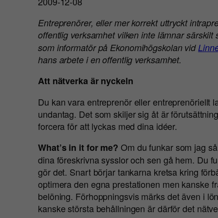
2009-12-08
Entreprenörer, eller mer korrekt uttryckt intrapr
offentlig verksamhet vilken inte lämnar särskilt 
som informatör på Ekonomihögskolan vid
Linné
hans arbete i en offentlig verksamhet.
Att nätverka är nyckeln
Du kan vara entreprenör eller entreprenöriellt la
undantag. Det som skiljer sig åt är förutsättn
forcera för att lyckas med dina idéer.
Om du funkar som jag så rä
What’s in it for me?
dina föreskrivna sysslor och sen gå hem. Du fun
gör det. Snart börjar tankarna kretsa kring förbä
optimera den egna prestationen men kanske fra
belöning. Förhoppningsvis märks det även i lön
kanske största behållningen är därför det nätve