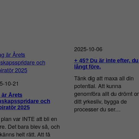
2025-10-06
+ 45? Du är inte efter, du
långt före.
Tänk dig att maxa all din
5-10-21
potential. Att kunna
genomföra allt du drömt o
 är Årets
ditt yrkesliv, bygga de
skapsspridare och
piratör 2025
processer du ser…
 plan var INTE att bli en
are. Det bara blev så, och
känns helt rätt. Att få