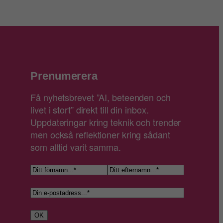
Prenumerera
Få nyhetsbrevet ”AI, beteenden och
livet i stort” direkt till din inbox.
Uppdateringar kring teknik och trender
men också reflektioner kring sådant
som alltid varit samma.
N
a
F
E
E
m
ö
f
-
n
r
t
p
n
OK
e