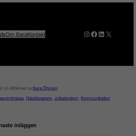
Instagram
Facebook
LinkedIn
X
sts
Om Sara
Kontakt
9-12-08
Skrivet av
Sara Öhman
i
reprenörskap
, 
Gästbloggare
, 
Julkalendern
, 
Kommunikation
naste inläggen