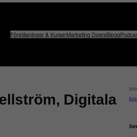
Föreläsningar & Kurser
Marketing Doers
Blogg
Podca
200
ellström, Digitala
Ent
Se