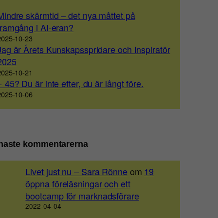
Mindre skärmtid – det nya måttet på
framgång i AI-eran?
2025-10-23
Jag är Årets Kunskapsspridare och Inspiratör
2025
2025-10-21
+ 45? Du är inte efter, du är långt före.
2025-10-06
naste kommentarerna
Livet just nu – Sara Rönne
om
19
öppna föreläsningar och ett
bootcamp för marknadsförare
2022-04-04