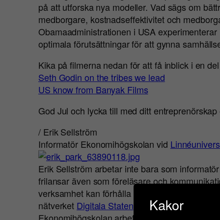
på att utforska nya modeller. Vad sägs om bättre
medborgare, kostnadseffektivitet och medborg
Obamaadministrationen i USA experimenterar m
optimala förutsättningar för att gynna samhäll
Kika på filmerna nedan för att få inblick i en de
Seth Godin on the tribes we lead
US know from Banyak Films
God Jul och lycka till med ditt entreprenörskap o
/ Erik Sellström
Informatör Ekonomihögskolan vid
Linnéuniversi
Erik Sellström arbetar inte bara som informat
frilansar även som föreläsare och kommunikati
verksamhet kan förhålla sig till den digitala sam
Kakor
nätverket
Digitala Staten
. Läs mer om Erik i h
Ekonomihögskolan arbetar med fusionsproce