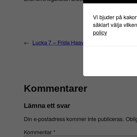
Vi bjuder på kakor
såklart välja vilke
policy
←
Lucka 7 – Frida Haavisto, Beautiful Busine
Kommentarer
Lämna ett svar
Din e-postadress kommer inte publiceras.
Obli
Kommentar
*