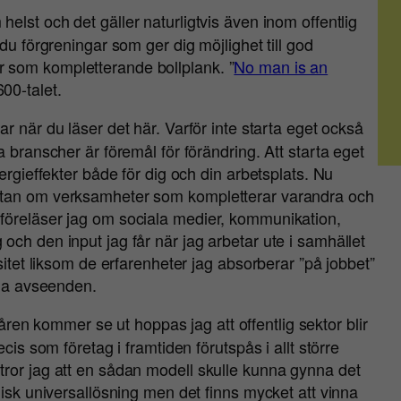
helst och det gäller naturligtvis även inom offentlig
du förgreningar som ger dig möjlighet till god
 som kompletterande bollplank. ”
No man is an
00-talet.
r när du läser det här. Varför inte starta eget också
 branscher är föremål för förändring. Att starta eget
ergieffekter både för dig och din arbetsplats. Nu
utan om verksamheter som kompletterar varandra och
föreläser jag om sociala medier, kommunikation,
ch den input jag får när jag arbetar ute i samhället
sitet liksom de erfarenheter jag absorberar ”på jobbet”
lla avseenden.
åren kommer se ut hoppas jag att offentlig sektor blir
cis som företag i framtiden förutspås i allt större
tror jag att en sådan modell skulle kunna gynna det
gisk universallösning men det finns mycket att vinna