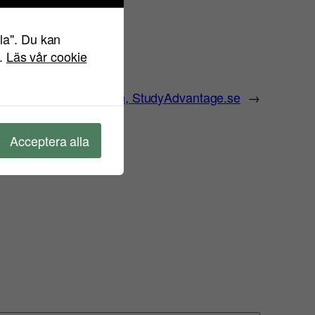
lla". Du kan
".
Läs vår cookie
 9 – Johanna Eriksson, StudyAdvantage.se
→
Acceptera alla