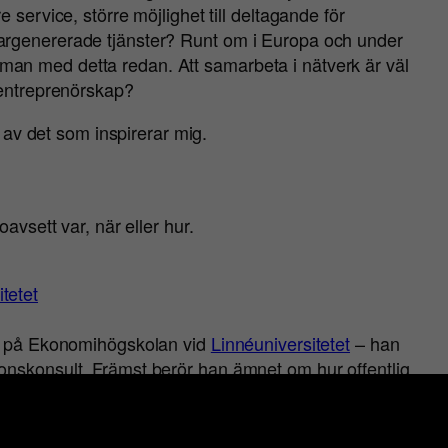
 service, större möjlighet till deltagande för
argenererade tjänster? Runt om i Europa och under
an med detta redan. Att samarbeta i nätverk är väl
sentreprenörskap?
l av det som inspirerar mig.
avsett var, när eller hur.
tetet
ör på Ekonomihögskolan vid
Linnéuniversitetet
– han
onskonsult. Främst berör han ämnet om hur offentlig
hällsomvandlingen. Erik är även initiativtagare till
ans blogg,
http://eriksellstrom.se
, eller om hur han och
ssen
http://unimarketing.wordpress.com