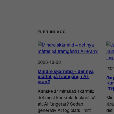
FLER INLÄGG
2025-10-23
202
Mindre skärmtid – det nya
måttet på framgång i AI-
Jag
eran?
Kun
Ins
Kanske är minskad skärmtid
det mest konkreta tecknet på
Min
att AI fungerar? Sedan
lär
generativ AI tog plats i mitt
det 