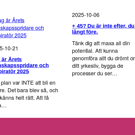
2025-10-06
+ 45? Du är inte efter, du
långt före.
Tänk dig att maxa all din
5-10-21
potential. Att kunna
genomföra allt du drömt o
 är Årets
ditt yrkesliv, bygga de
skapsspridare och
piratör 2025
processer du ser…
 plan var INTE att bli en
are. Det bara blev så, och
känns helt rätt. Att få
ra…