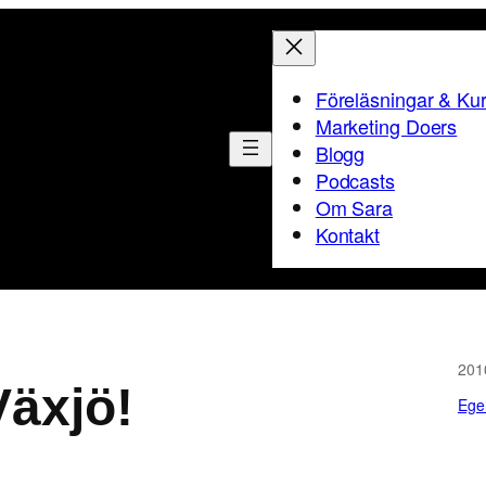
Föreläsningar & Ku
Marketing Doers
Blogg
Podcasts
Om Sara
Kontakt
201
Växjö!
Egen