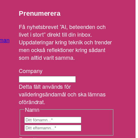
Prenumerera
Få nyhetsbrevet ”AI, beteenden och
livet i stort” direkt till din inbox.
man
Uppdateringar kring teknik och trender
men också reflektioner kring sådant
som alltid varit samma.
Company
Detta fält används för
valideringsändamål och ska lämnas
oförändrat.
Namn
F
ö
E
r
f