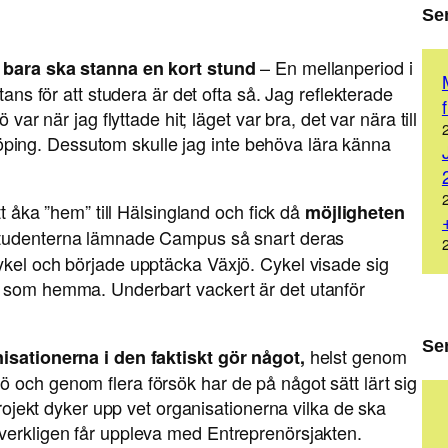
Se
– En mellanperiod i
du bara ska stanna en kort stund
tans för att studera är det ofta så. Jag reflekterade
var när jag flyttade hit; läget var bra, det var nära till
ing. Dessutom skulle jag inte behöva lära känna
tt åka ”hem” till Hälsingland och fick då
möjligheten
tudenterna lämnade Campus så snart deras
ykel och började upptäcka Växjö. Cykel visade sig
t som hemma. Underbart vackert är det utanför
Se
helst genom
nisationerna i den faktiskt gör något,
 och genom flera försök har de på något sätt lärt sig
 projekt dyker upp vet organisationerna vilka de ska
verkligen får uppleva med Entreprenörsjakten.