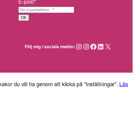
E-post
*
n
t
a
e
m
r
OK
n
n
a
m
Instagram
Instagram
Facebook
LinkedIn
X
Följ mig i sociala medier:
n
kakor du vill ha genom att klicka på "Inställningar".
Läs