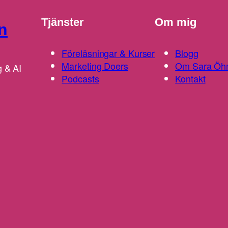
Tjänster
Om mig
n
Föreläsningar & Kurser
Blogg
Marketing Doers
Om Sara Öh
g & AI
Podcasts
Kontakt