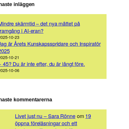
naste inläggen
Mindre skärmtid – det nya måttet på
framgång i AI-eran?
2025-10-23
Jag är Årets Kunskapsspridare och Inspiratör
2025
2025-10-21
+ 45? Du är inte efter, du är långt före.
2025-10-06
naste kommentarerna
Livet just nu – Sara Rönne
om
19
öppna föreläsningar och ett