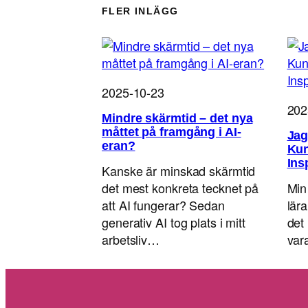
FLER INLÄGG
2025-10-23
202
Mindre skärmtid – det nya
måttet på framgång i AI-
Jag
eran?
Kun
Ins
Kanske är minskad skärmtid
det mest konkreta tecknet på
Min
att AI fungerar? Sedan
lär
generativ AI tog plats i mitt
det 
arbetsliv…
va