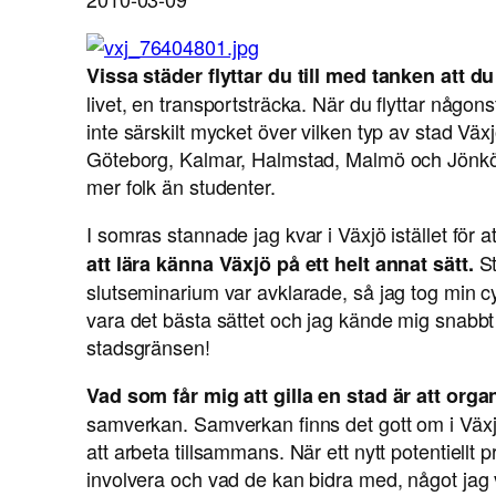
Vissa städer flyttar du till med tanken att 
livet, en transportsträcka. När du flyttar någons
inte särskilt mycket över vilken typ av stad Växjö 
Göteborg, Kalmar, Halmstad, Malmö och Jönköp
mer folk än studenter.
I somras stannade jag kvar i Växjö istället för a
S
att lära känna Växjö på ett helt annat sätt.
slutseminarium var avklarade, så jag tog min c
vara det bästa sättet och jag kände mig snabb
stadsgränsen!
Vad som får mig att gilla en stad är att orga
samverkan. Samverkan finns det gott om i Växjö
att arbeta tillsammans. När ett nytt potentiellt
involvera och vad de kan bidra med, något jag 