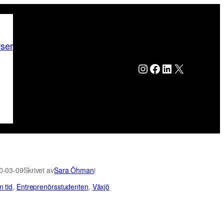
rser
Instagram
Facebook
LinkedIn
X
0-03-09
Skrivet av
Sara Öhman
i
 tid
, 
Entreprenörsstudenten
, 
Växjö