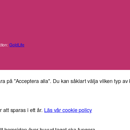
tion:
GoldLife
ra på "Acceptera alla". Du kan såklart välja vilken typ av 
 att sparas i ett år.
Läs vår cookie policy
 att hemsidan över huvud taget ska fungera.