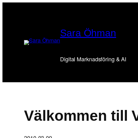
Hoppa
till
innehåll
Sara Öhman
Digital Marknadsföring & AI
Välkommen till 
2010-03-09