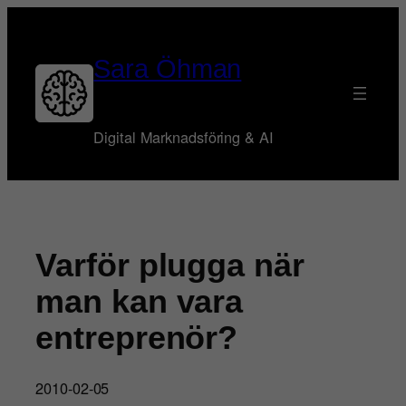
Hoppa
till
innehåll
Sara Öhman
Digital Marknadsföring & AI
Varför plugga när
man kan vara
entreprenör?
2010-02-05