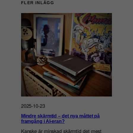
FLER INLÄGG
2025-10-23
Mindre skärmtid – det nya måttet på
framgång i AI-eran?
Kanske är minskad skärmtid det mest