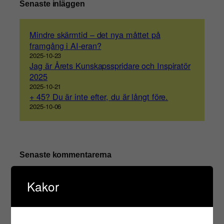
Senaste inläggen
Mindre skärmtid – det nya måttet på
framgång i AI-eran?
2025-10-23
Jag är Årets Kunskapsspridare och Inspiratör
2025
2025-10-21
+ 45? Du är inte efter, du är långt före.
2025-10-06
Senaste kommentarerna
Livet just nu – Sara Rönne
om
19
Kakor
öppna föreläsningar och ett bootcamp
för marknadsförare
2022-04-04