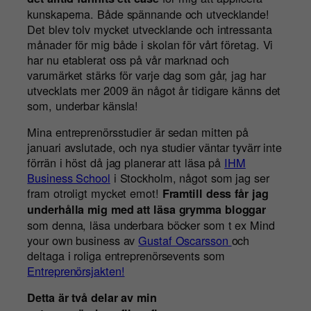
kunskaperna. Både spännande och utvecklande!
Det blev tolv mycket utvecklande och intressanta
månader för mig både i skolan för vårt företag. Vi
har nu etablerat oss på vår marknad och
varumärket stärks för varje dag som går, jag har
utvecklats mer 2009 än något år tidigare känns det
som, underbar känsla!
Mina entreprenörsstudier är sedan mitten på
januari avslutade, och nya studier väntar tyvärr inte
förrän i höst då jag planerar att läsa på
IHM
Business School
i Stockholm, något som jag ser
fram otroligt mycket emot!
Framtill dess får jag
underhålla mig med att läsa grymma bloggar
som denna, läsa underbara böcker som t ex Mind
your own business av
Gustaf Oscarsson
och
deltaga i roliga entreprenörsevents som
Entreprenörsjakten!
Detta är två delar av min