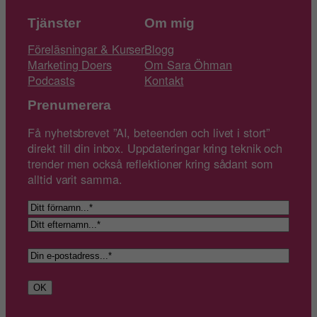
Tjänster
Om mig
Föreläsningar & Kurser
Blogg
Marketing Doers
Om Sara Öhman
Podcasts
Kontakt
Prenumerera
Få nyhetsbrevet ”AI, beteenden och livet i stort”
direkt till din inbox. Uppdateringar kring teknik och
trender men också reflektioner kring sådant som
alltid varit samma.
N
a
F
m
ö
E
n
r
E
f
n
-
t
a
p
e
OK
m
o
r
n
s
n