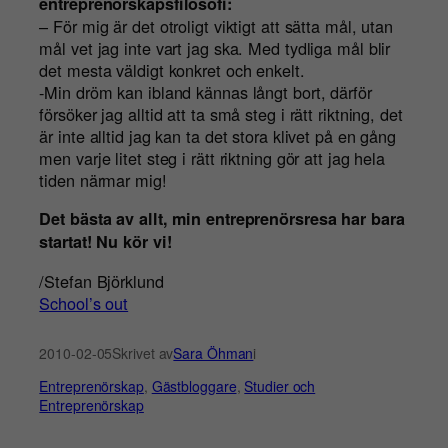
entreprenörskapsfilosofi:
– För mig är det otroligt viktigt att sätta mål, utan
mål vet jag inte vart jag ska. Med tydliga mål blir
det mesta väldigt konkret och enkelt.
-Min dröm kan ibland kännas långt bort, därför
försöker jag alltid att ta små steg i rätt riktning, det
är inte alltid jag kan ta det stora klivet på en gång
men varje litet steg i rätt riktning gör att jag hela
tiden närmar mig!
Det bästa av allt, min entreprenörsresa har bara
startat! Nu kör vi!
/Stefan Björklund
School’s out
2010-02-05
Skrivet av
Sara Öhman
i
Entreprenörskap
, 
Gästbloggare
, 
Studier och
Entreprenörskap