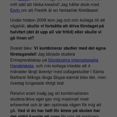
mitt sätt att tänka kreativt! Jag håller dock med
Ervin
om att Fredrik är en fantastisk föreläsare!
Under hösten 2008 kom jag och min kollega till ett
vägskäl,
skulle vi fortsätta att driva företaget på
halvfart (det åt upp all vår fritid) eller skulle vi
gå linan ut?
Svaret blev:
Vi kombinerar studier med det egna
Jag började studera
företagandet!
Entreprenörskap på
Stockholms Internationella
Handelskola
, och min kollega inledde ett 4
månader långt äventyr med collagestudier i Santa
Barbara! Många långa Skype-samtal blev det, men
överlag fungerade riktigt bra!
Relativt snart insåg jag att kombinationen
studera/driva eget gav mig maximalt med
erfarenhet och är den optimala vägen för mig att
gå.
Vad vi än har haft för ämne på skolan har
för mig att applicera
det alltid funnits ett case