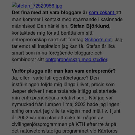
som bekant
att
Det fina med att vara bloggare är
man kommer i kontakt med spännande likasinnade
människor! Den här killen,
,
Stefan Björklund
kontaktade mig för att berätta om sitt
entreprenörskap samt sitt företag
School’s out
. Jag
tar emot all inspiration jag kan få. Stefan är lika
smart som mina föregående bloggare och
kombinerar sitt
entreprenörskap med studier
.
Varför plugga när man kan vara entreprenör?
Ja, eller i varje fall egenföretagare? Den
inställningen följde mig länge i livet, precis som
Jesper skriver i nedanstående inlägg så startade
min entreprenörsbana relativt sent. När jag var
nymuckad från lumpen i maj 2003 hade jag ingen
aning om vart jag ville ta vägen med mitt liv. I juni
år 2002 var min plan att söka till någon av
civilingenjörsprogrammen på KTH efter tre år på
det naturvetenskapliga programmet vid Kärrtorps