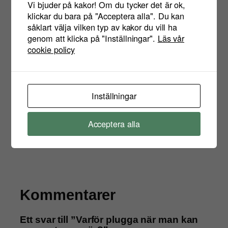
Vi bjuder på kakor! Om du tycker det är ok,
Jennifer Sandström
om
19 öppna
klickar du bara på "Acceptera alla". Du kan
föreläsningar och ett bootcamp för
såklart välja vilken typ av kakor du vill ha
marknadsförare
genom att klicka på "Inställningar".
Läs vår
2022-03-28
cookie policy
Elna
om
Mitt arbetsår 2021
2021-12-16
Inställningar
Acceptera alla
←
Älskar internet? Nej, jag älskar
Studier på
människor!
EBD
→
Kommentarer
Ett svar till ”Varför plugga när man kan