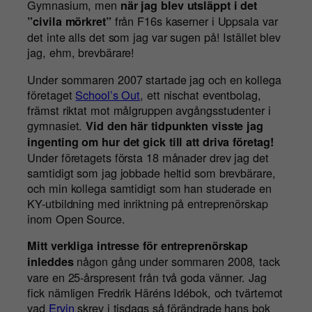
Gymnasium, men
när jag blev utsläppt i det
från F16s kaserner i Uppsala var
”civila mörkret”
det inte alls det som jag var sugen på! Istället blev
jag, ehm, brevbärare!
Under sommaren 2007 startade jag och en kollega
företaget
School’s Out
, ett nischat eventbolag,
främst riktat mot målgruppen avgångsstudenter i
gymnasiet.
Vid den här tidpunkten visste jag
ingenting om hur det gick till att driva företag!
Under företagets första 18 månader drev jag det
samtidigt som jag jobbade heltid som brevbärare,
och min kollega samtidigt som han studerade en
KY-utbildning med inriktning på entreprenörskap
inom Open Source.
Mitt verkliga intresse för entreprenörskap
någon gång under sommaren 2008, tack
inleddes
vare en 25-årspresent från två goda vänner. Jag
fick nämligen Fredrik Häréns Idébok, och tvärtemot
vad
Ervin
skrev i tisdags så förändrade hans bok