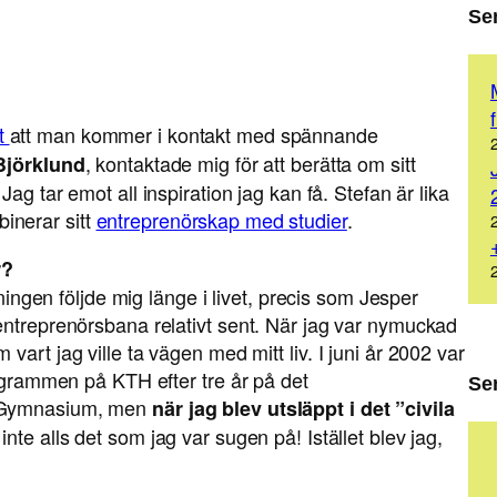
Se
t
att man kommer i kontakt med spännande
, kontaktade mig för att berätta om sitt
Björklund
 Jag tar emot all inspiration jag kan få. Stefan är lika
inerar sitt
entreprenörskap med studier
.
r?
lningen följde mig länge i livet, precis som Jesper
entreprenörsbana relativt sent. När jag var nymuckad
art jag ville ta vägen med mitt liv. I juni år 2002 var
rogrammen på KTH efter tre år på det
Se
s Gymnasium, men
när jag blev utsläppt i det ”civila
nte alls det som jag var sugen på! Istället blev jag,