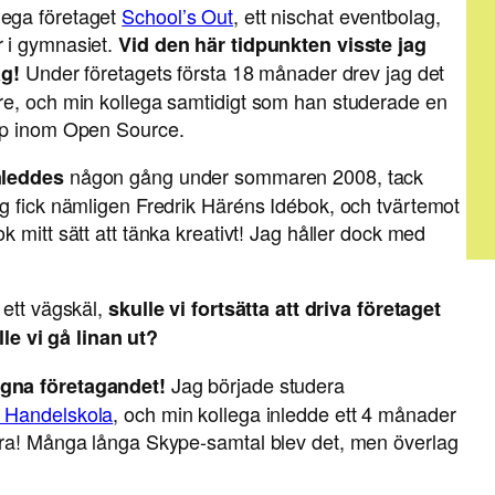
lega företaget
School’s Out
, ett nischat eventbolag,
r i gymnasiet.
Vid den här tidpunkten visste jag
Under företagets första 18 månader drev jag det
ag!
re, och min kollega samtidigt som han studerade en
kap inom Open Source.
någon gång under sommaren 2008, tack
inleddes
g fick nämligen Fredrik Häréns Idébok, och tvärtemot
k mitt sätt att tänka kreativt! Jag håller dock med
 ett vägskäl,
skulle vi fortsätta att driva företaget
lle vi gå linan ut?
Jag började studera
egna företagandet!
a Handelskola
, och min kollega inledde ett 4 månader
ara! Många långa Skype-samtal blev det, men överlag