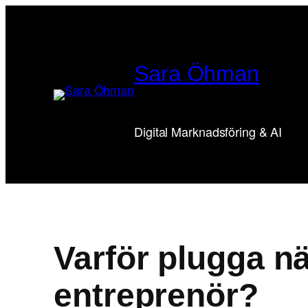
Hoppa
till
innehåll
Sara Öhman
Digital Marknadsföring & AI
Varför plugga n
entreprenör?