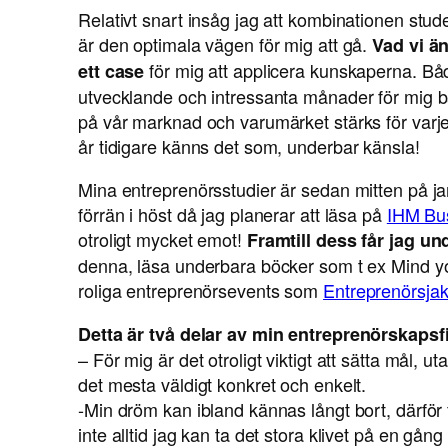
Relativt snart insåg jag att kombinationen stu
är den optimala vägen för mig att gå.
Vad vi än
för mig att applicera kunskaperna. Bå
ett case
utvecklande och intressanta månader för mig båd
på vår marknad och varumärket stärks för varj
år tidigare känns det som, underbar känsla!
Mina entreprenörsstudier är sedan mitten på jan
förrän i höst då jag planerar att läsa på
IHM Bu
otroligt mycket emot!
Framtill dess får jag u
denna, läsa underbara böcker som t ex Mind 
roliga entreprenörsevents som
Entreprenörsjak
Detta är två delar av min entreprenörskapsfi
– För mig är det otroligt viktigt att sätta mål, u
det mesta väldigt konkret och enkelt.
-Min dröm kan ibland kännas långt bort, därför för
inte alltid jag kan ta det stora klivet på en gång 