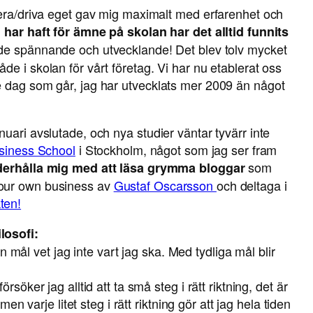
dera/driva eget gav mig maximalt med erfarenhet och
 har haft för ämne på skolan har det alltid funnits
de spännande och utvecklande! Det blev tolv mycket
e i skolan för vårt företag. Vi har nu etablerat oss
e dag som går, jag har utvecklats mer 2009 än något
uari avslutade, och nya studier väntar tyvärr inte
siness School
i Stockholm, något som jag ser fram
som
nderhålla mig med att läsa grymma bloggar
your own business av
Gustaf Oscarsson
och deltaga i
ten!
losofi:
tan mål vet jag inte vart jag ska. Med tydliga mål blir
söker jag alltid att ta små steg i rätt riktning, det är
men varje litet steg i rätt riktning gör att jag hela tiden