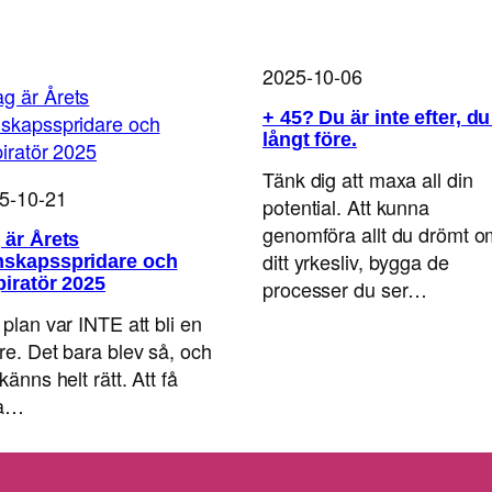
2025-10-06
+ 45? Du är inte efter, du
långt före.
Tänk dig att maxa all din
5-10-21
potential. Att kunna
genomföra allt du drömt o
 är Årets
ditt yrkesliv, bygga de
skapsspridare och
piratör 2025
processer du ser…
 plan var INTE att bli en
are. Det bara blev så, och
känns helt rätt. Att få
ra…