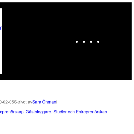
r
Instagram
Facebook
LinkedIn
X
0-02-05
Skrivet av
Sara Öhman
i
reprenörskap
, 
Gästbloggare
, 
Studier och Entreprenörskap