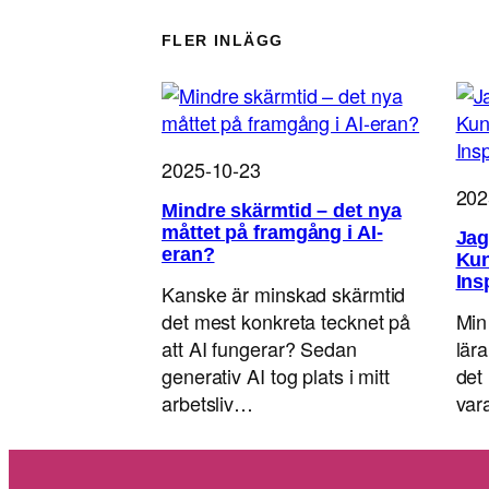
FLER INLÄGG
2025-10-23
202
Mindre skärmtid – det nya
måttet på framgång i AI-
Jag
eran?
Kun
Ins
Kanske är minskad skärmtid
det mest konkreta tecknet på
Min
att AI fungerar? Sedan
lär
generativ AI tog plats i mitt
det 
arbetsliv…
va