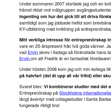
Under sommaren 2007 startade jag och en kol
främst riktat mot målgruppen avgångsstudente
ingenting om hur det gick till att driva föret
samtidigt som jag jobbade heltid som brevbära
KY-utbildning med inriktning på entreprenörs
Mitt verkliga intresse för entreprenörskap 
vare en 25-årspresent från två goda vänner. Ja
vad
Ervin
skrev i tisdags så förändrade hans bo
Ervin
om att Fredrik är en fantastisk föreläsare!
Under hösten 2008 kom jag och min kollega till
på halvfart (det åt upp all vår fritid) eller sku
Svaret blev:
Vi kombinerar studier med det 
Entreprenörskap på
Stockholms Internationell
långt äventyr med collagestudier i Santa Barb
fungerade riktigt bra!