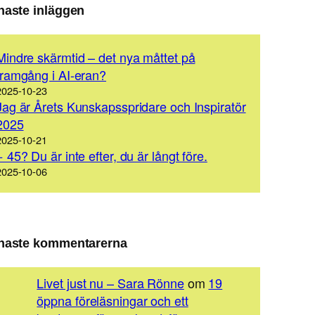
naste inläggen
Mindre skärmtid – det nya måttet på
framgång i AI-eran?
2025-10-23
Jag är Årets Kunskapsspridare och Inspiratör
2025
2025-10-21
+ 45? Du är inte efter, du är långt före.
2025-10-06
naste kommentarerna
Livet just nu – Sara Rönne
om
19
öppna föreläsningar och ett