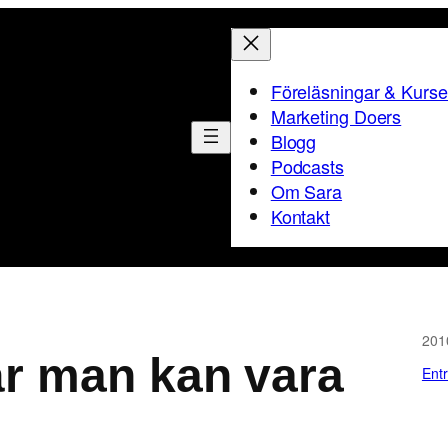
Föreläsningar & Kurse
Marketing Doers
Blogg
Podcasts
Om Sara
Kontakt
201
är man kan vara
Ent